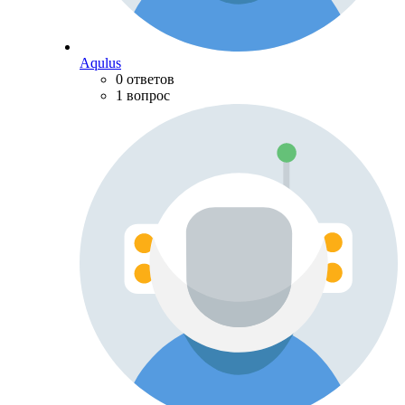
Aqulus
0 ответов
1 вопрос