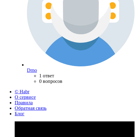
Drno
1 ответ
0 вопросов
© Habr
О сервисе
Правила
Обратная связь
Блог