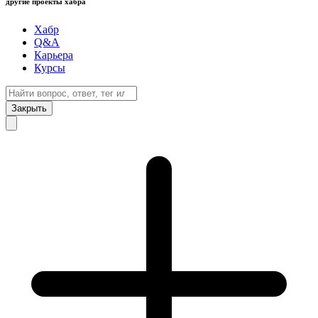
другие проекты хабра
Хабр
Q&A
Карьера
Курсы
Закрыть