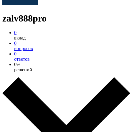
zalv888pro
0
вклад
0
вопросов
0
ответов
0%
решений