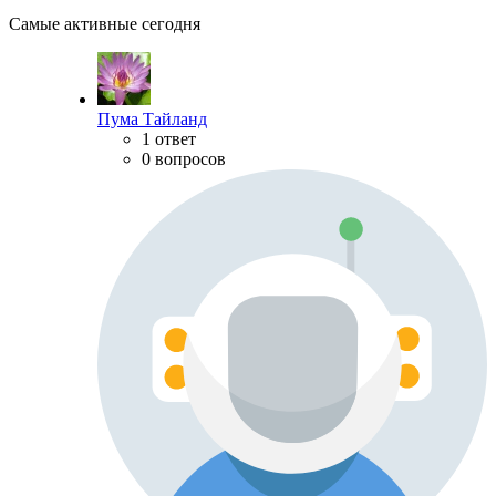
Самые активные сегодня
Пума Тайланд
1 ответ
0 вопросов