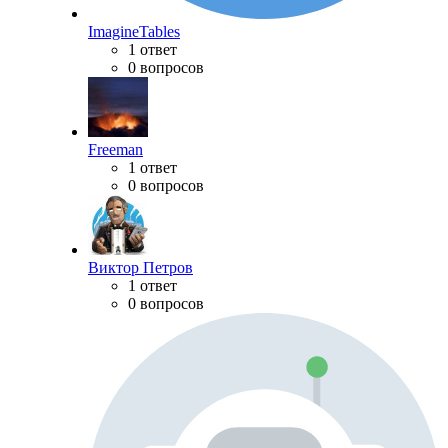
ImagineTables
1 ответ
0 вопросов
Freeman
1 ответ
0 вопросов
Виктор Петров
1 ответ
0 вопросов