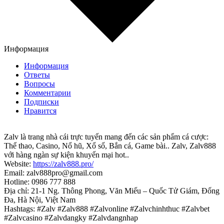
Информация
Информация
Ответы
Вопросы
Комментарии
Подписки
Нравится
Zalv là trang nhà cái trực tuyến mang đến các sản phẩm cá cược:
Thể thao, Casino, Nổ hũ, Xổ số, Bắn cá, Game bài.. Zalv, Zalv888
với hàng ngàn sự kiện khuyến mại hot..
Website:
https://zalv888.pro/
Email: zalv888pro@gmail.com
Hotline: 0986 777 888
Địa chỉ: 21-1 Ng. Thông Phong, Văn Miếu – Quốc Tử Giám, Đống
Đa, Hà Nội, Việt Nam
Hashtags: #Zalv #Zalv888 #Zalvonline #Zalvchinhthuc #Zalvbet
#Zalvcasino #Zalvdangky #Zalvdangnhap