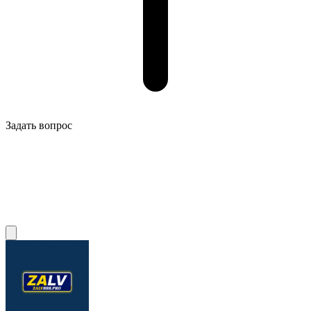
Задать вопрос