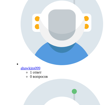
ahawkins099
1 ответ
0 вопросов