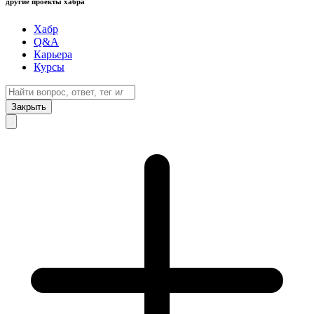
другие проекты хабра
Хабр
Q&A
Карьера
Курсы
Закрыть