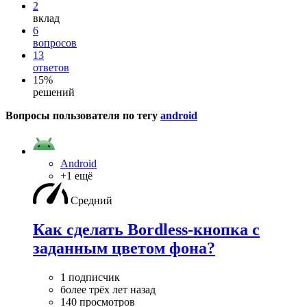
2
вклад
6
вопросов
13
ответов
15%
решений
Вопросы пользователя по тегу
android
Android
+1 ещё
Средний
Как сделать Bordless-кнопка с
заданным цветом фона?
1 подписчик
более трёх лет назад
140 просмотров