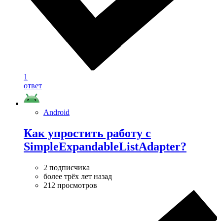
1
ответ
Android
Как упростить работу с
SimpleExpandableListAdapter?
2 подписчика
более трёх лет назад
212 просмотров