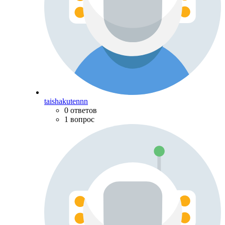
taishakutennn
0 ответов
1 вопрос