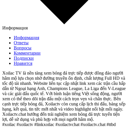
Информация
Информация
Ответы
Вопросы
Комментарии
Подписки
Нравится
Xoilac TV là nền tảng xem bóng đá trực tiếp được đông đảo người
hâm mộ lựa chọn nhờ đường truyền ổn định, chất lượng Full HD và
tốc độ tải nhanh. Website liên tục cập nhật link xem các trận cầu hấp
dẫn từ Ngoại hạng Anh, Champions League, La Liga đến V-League
và các giải đấu quốc tế. Với bình luận tiếng Việt sống động, người
xem có thể theo dõi trận đấu một cách trọn vẹn và chân thực. Bên
cạnh trực tiếp bóng đá, Xoilactv còn cung cấp lịch thi đấu, bảng xếp
hạng, kết quả, tin tức mới nhất và video highlight nổi bật mỗi ngày.
Xoilactv.chat hướng đến trải nghiệm xem bóng đá trực tuyến tiện
lợi, dễ sử dụng và phù hợp với mọi người hâm mộ.
#xoilac #xoilactv #linkxoilac #xoilactvchat #xoilactv.chat #ttbd