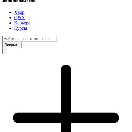
другие проекты хабра
Хабр
Q&A
Карьера
Курсы
Закрыть