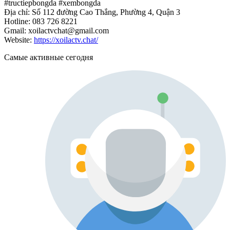
#tructiepbongda #xembongda
Địa chỉ: Số 112 đường Cao Thắng, Phường 4, Quận 3
Hotline: 083 726 8221
Gmail: xoilactvchat@gmail.com
Website:
https://xoilactv.chat/
Самые активные сегодня