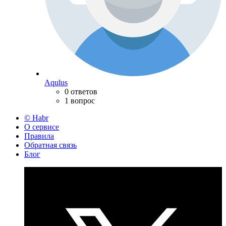
Aqulus
0 ответов
1 вопрос
© Habr
О сервисе
Правила
Обратная связь
Блог