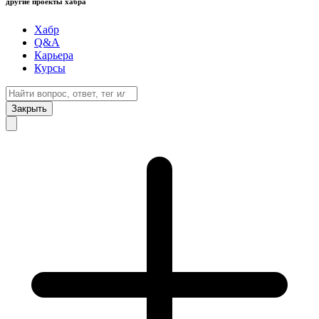
другие проекты хабра
Хабр
Q&A
Карьера
Курсы
Закрыть