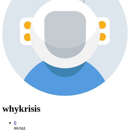
whykrisis
0
вклад