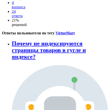
4
вопроса
24
ответа
21%
решений
Ответы пользователя по тегу
VirtueMart
Почему не индексируются
страницы товаров в гугле и
яндексе?