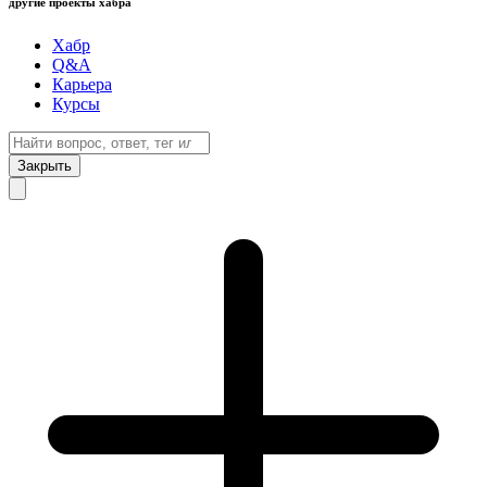
другие проекты хабра
Хабр
Q&A
Карьера
Курсы
Закрыть