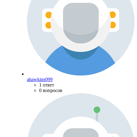
ahawkins099
1 ответ
0 вопросов