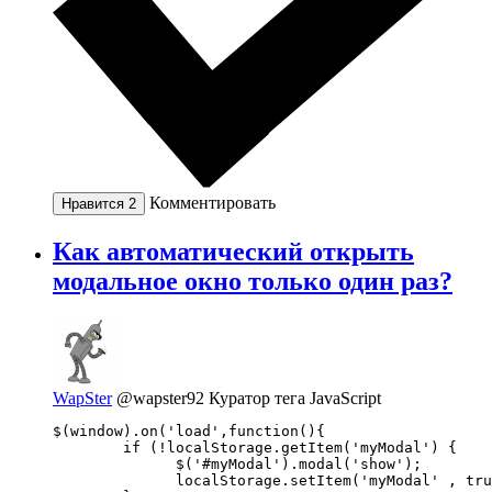
Комментировать
Нравится
2
Как автоматический открыть
модальное окно только один раз?
WapSter
@wapster92
Куратор тега JavaScript
$(window).on('load',function(){

        if (!localStorage.getItem('myModal') {

              $('#myModal').modal('show');

              localStorage.setItem('myModal' , tru