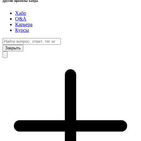
другие проекты хабра
Хабр
Q&A
Карьера
Курсы
Закрыть