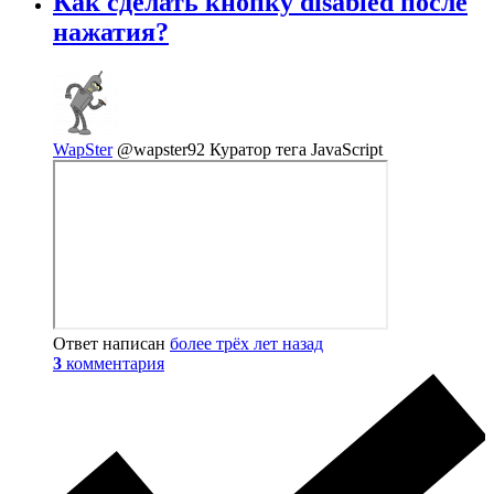
Как сделать кнопку disabled после
нажатия?
WapSter
@wapster92
Куратор тега JavaScript
Ответ написан
более трёх лет назад
3
комментария