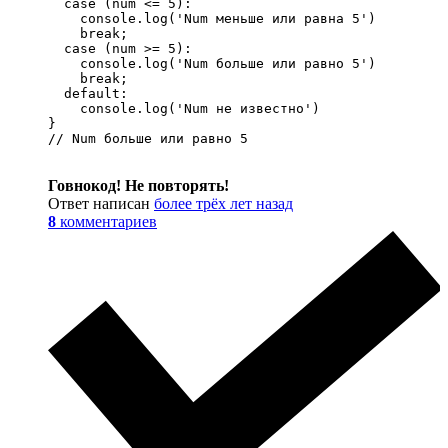
  case (num <= 5):

    console.log('Num меньше или равна 5')

    break;

  case (num >= 5):

    console.log('Num больше или равно 5')

    break;

  default:

    console.log('Num не известно')

}

// Num больше или равно 5
Говнокод! Не повторять!
Ответ написан
более трёх лет назад
8
комментариев