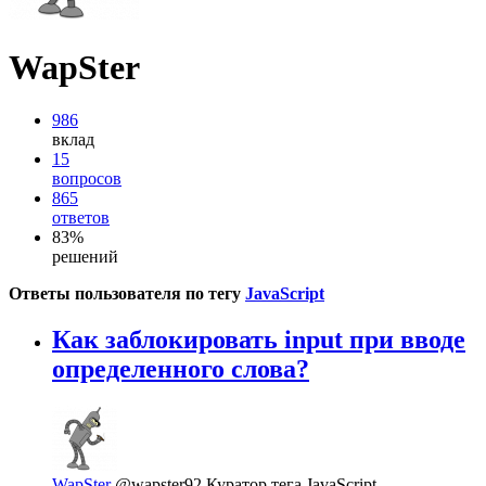
WapSter
986
вклад
15
вопросов
865
ответов
83%
решений
Ответы пользователя по тегу
JavaScript
Как заблокировать input при вводе
определенного слова?
WapSter
@wapster92
Куратор тега JavaScript