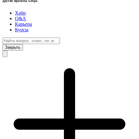
другие проекты хабра
Хабр
Q&A
Карьера
Курсы
Закрыть