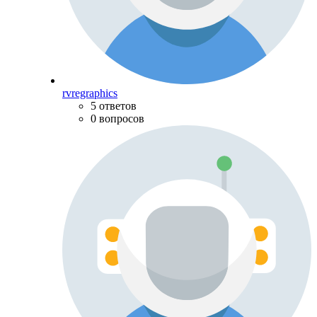
rvregraphics
5 ответов
0 вопросов