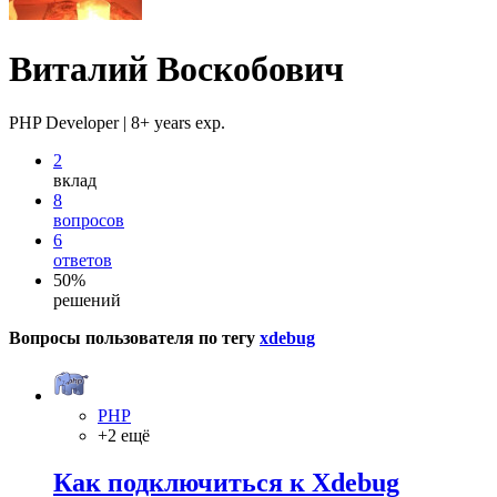
Виталий Воскобович
PHP Developer | 8+ years exp.
2
вклад
8
вопросов
6
ответов
50%
решений
Вопросы пользователя по тегу
xdebug
PHP
+2 ещё
Как подключиться к Xdebug