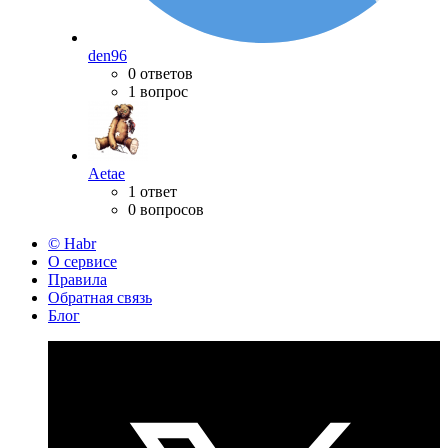
den96
0 ответов
1 вопрос
Aetae
1 ответ
0 вопросов
© Habr
О сервисе
Правила
Обратная связь
Блог