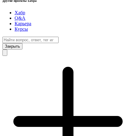
другие проекты хабра
Хабр
Q&A
Карьера
Курсы
Закрыть