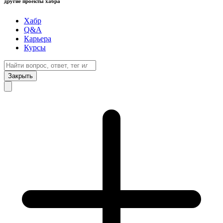
другие проекты хабра
Хабр
Q&A
Карьера
Курсы
Закрыть