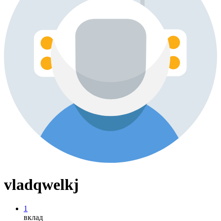
vladqwelkj
1
вклад