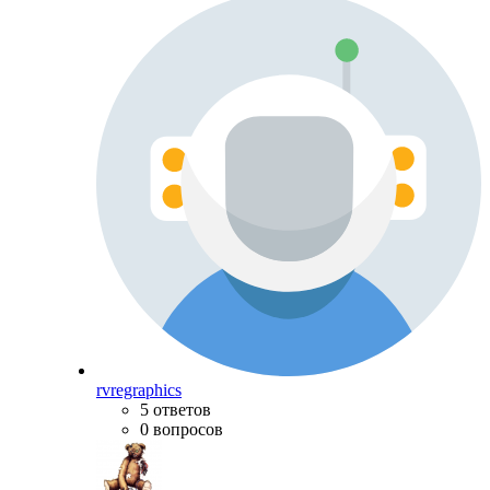
rvregraphics
5 ответов
0 вопросов