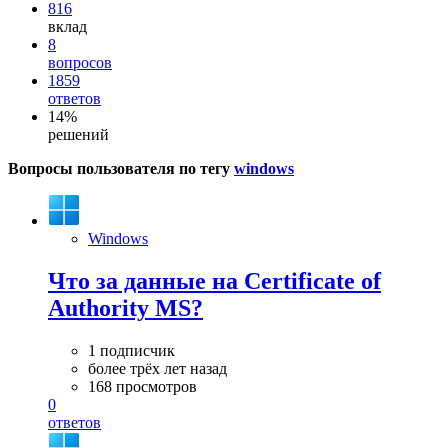
816
вклад
8
вопросов
1859
ответов
14%
решений
Вопросы пользователя по тегу
windows
Windows
Что за данные на Certificate of
Authority MS?
1 подписчик
более трёх лет назад
168 просмотров
0
ответов