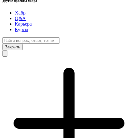
другие проекты хабра
Хабр
Q&A
Карьера
Курсы
Закрыть