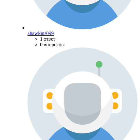
ahawkins099
1 ответ
0 вопросов