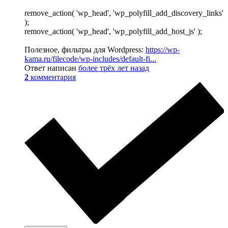
remove_action( 'wp_head', 'wp_polyfill_add_discovery_links'
);
remove_action( 'wp_head', 'wp_polyfill_add_host_js' );
Полезное, фильтры для Wordpress:
https://wp-
kama.ru/filecode/wp-includes/default-fi...
Ответ написан
более трёх лет назад
2
комментария