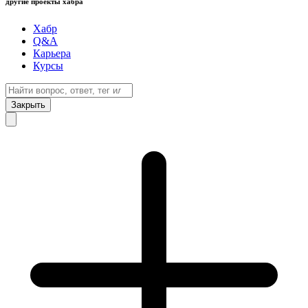
другие проекты хабра
Хабр
Q&A
Карьера
Курсы
Закрыть