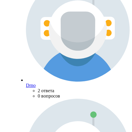
Drno
2 ответа
0 вопросов