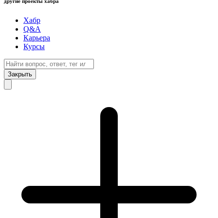
другие проекты хабра
Хабр
Q&A
Карьера
Курсы
Закрыть