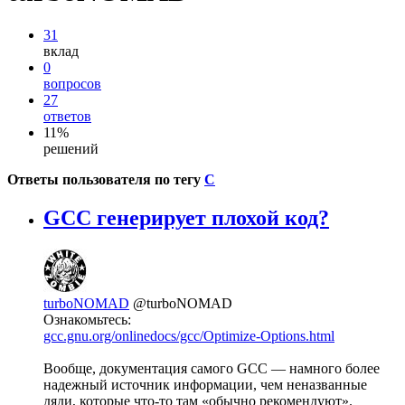
31
вклад
0
вопросов
27
ответов
11%
решений
Ответы пользователя по тегу
C
GCC генерирует плохой код?
turboNOMAD
@turboNOMAD
Ознакомьтесь:
gcc.gnu.org/onlinedocs/gcc/Optimize-Options.html
Вообще, документация самого GCC — намного более
надежный источник информации, чем неназванные
дяди, которые что-то там «обычно рекомендуют».