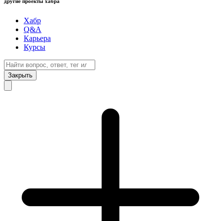
другие проекты хабра
Хабр
Q&A
Карьера
Курсы
Закрыть