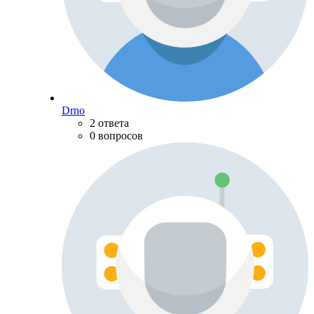
Drno
2 ответа
0 вопросов