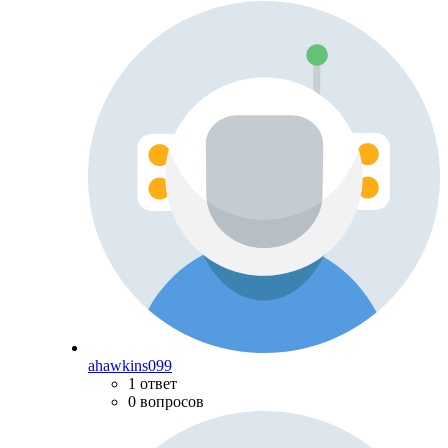
ahawkins099
1 ответ
0 вопросов