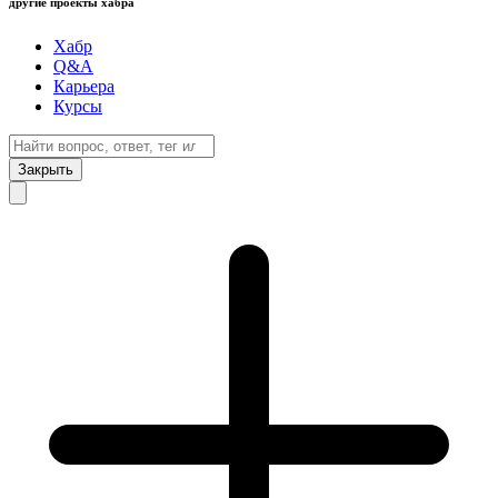
другие проекты хабра
Хабр
Q&A
Карьера
Курсы
Закрыть