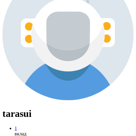
tarasui
1
вклад