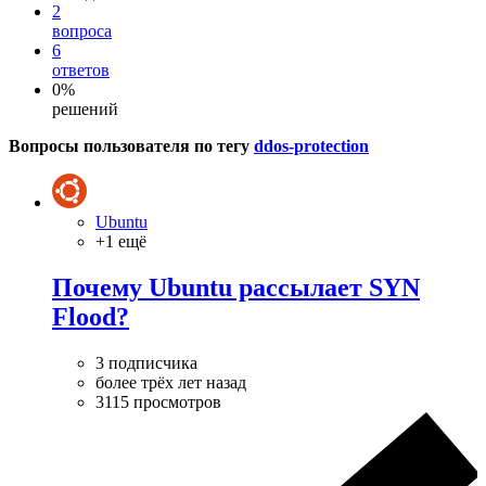
2
вопроса
6
ответов
0%
решений
Вопросы пользователя по тегу
ddos-protection
Ubuntu
+1 ещё
Почему Ubuntu рассылает SYN
Flood?
3 подписчика
более трёх лет назад
3115 просмотров