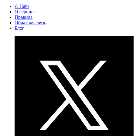
© Habr
О сервисе
Правила
Обратная связь
Блог