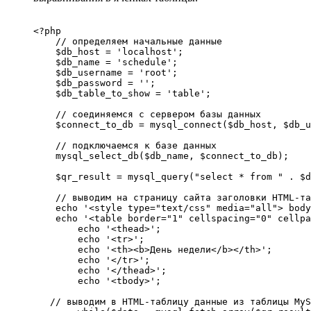
<?php 

    // определяем начальные данные

    $db_host = 'localhost';

    $db_name = 'schedule';

    $db_username = 'root';

    $db_password = '';

    $db_table_to_show = 'table';

    // соединяемся с сервером базы данных

    $connect_to_db = mysql_connect($db_host, $db_u
    // подключаемся к базе данных

    mysql_select_db($db_name, $connect_to_db);

    $qr_result = mysql_query("select * from " . $d
    // выводим на страницу сайта заголовки HTML-та
    echo '<style type="text/css" media="all"> body
    echo '<table border="1" cellspacing="0" cellpa
	echo '<thead>';

	echo '<tr>';

	echo '<th><b>День недели</b></th>';

	echo '</tr>';

	echo '</thead>';

	echo '<tbody>';

   // выводим в HTML-таблицу данные из таблицы MyS