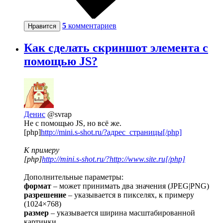
5
комментариев
Нравится
Как сделать скриншот элемента с
помощью JS?
Денис
@svrap
Не с помощью JS, но всё же.
[php]
http://mini.s-shot.ru/?адрес_страницы[/php]
К примеру
[php]
http://mini.s-shot.ru/?http://www.site.ru[/php]
Дополнительные параметры:
формат
– может принимать два значения (JPEG|PNG)
разрешение
– указывается в пикселях, к примеру
(1024×768)
размер
– указывается ширина масштабированной
картинки