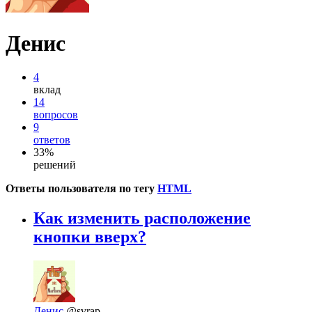
Денис
4
вклад
14
вопросов
9
ответов
33%
решений
Ответы пользователя по тегу
HTML
Как изменить расположение
кнопки вверх?
Денис
@svrap