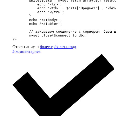
	while($data = mysql_fetch_array($qr_result)){ 

	    echo '<tr>';

	    echo '<td>' . $data['Предмет'] . '<br>' . $data['Аудитория'] . '<br>' . $data['Преподаватель'] . '</td>'; // вместо "Предмет", "Аудитория" и "Преподаватель" - наименования столбцов в таблице БД с твоими данными

	    echo '</tr>';

	}

        echo '</tbody>';

        echo '</table>';

        // закрываем соединение с сервером  базы д
        mysql_close($connect_to_db);

?>
Ответ написан
более трёх лет назад
5
комментариев