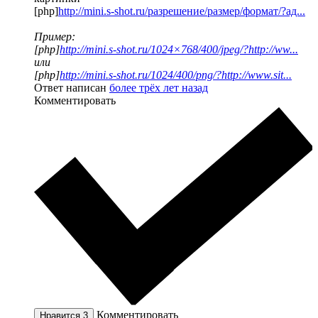
[php]
http://mini.s-shot.ru/разрешение/размер/формат/?ад...
Пример:
[php]
http://mini.s-shot.ru/1024×768/400/jpeg/?http://ww...
или
[php]
http://mini.s-shot.ru/1024/400/png/?http://www.sit...
Ответ написан
более трёх лет назад
Комментировать
Комментировать
Нравится
3