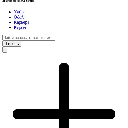
другие проекты хабра
Хабр
Q&A
Карьера
Курсы
Закрыть