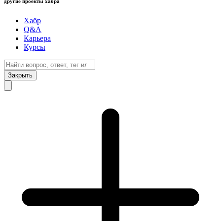
другие проекты хабра
Хабр
Q&A
Карьера
Курсы
Закрыть