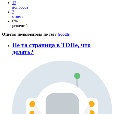
12
вопросов
2
ответа
0%
решений
Ответы пользователя по тегу
Google
Не та страница в ТОПе, что
делать?