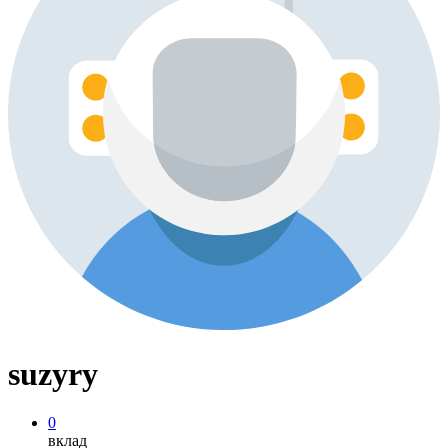
suzyry
0
вклад