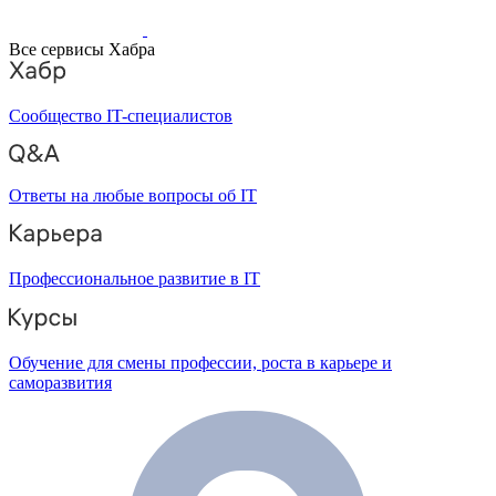
Все сервисы Хабра
Сообщество IT-специалистов
Ответы на любые вопросы об IT
Профессиональное развитие в IT
Обучение для смены профессии, роста в карьере и
саморазвития