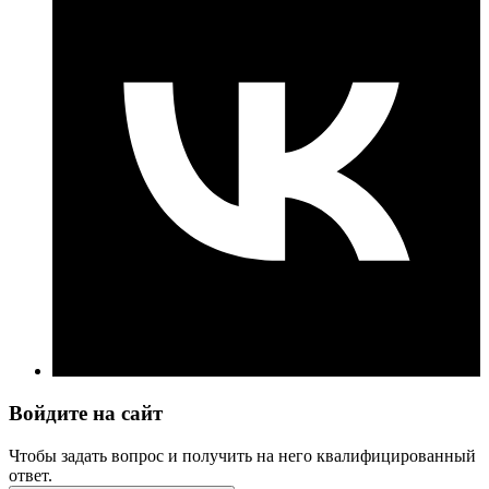
Войдите на сайт
Чтобы задать вопрос и получить на него квалифицированный
ответ.