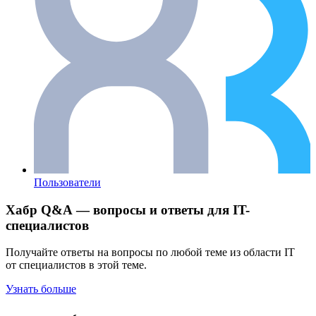
Пользователи
Хабр Q&A — вопросы и ответы для IT-
специалистов
Получайте ответы на вопросы по любой теме из области IT
от специалистов в этой теме.
Узнать больше