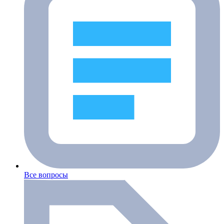
Все вопросы