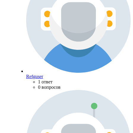
Refguser
1 ответ
0 вопросов