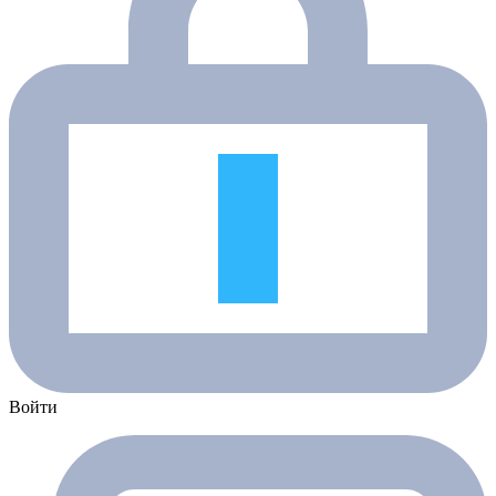
Войти