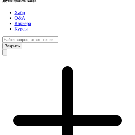
другие проекты хабра
Хабр
Q&A
Карьера
Курсы
Закрыть