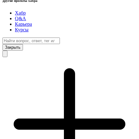
другие проекты хабра
Хабр
Q&A
Карьера
Курсы
Закрыть