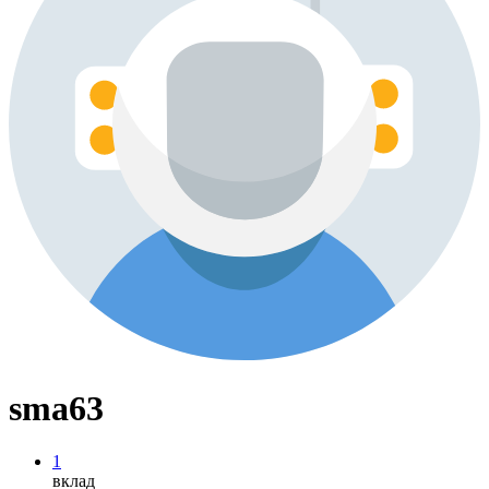
sma63
1
вклад