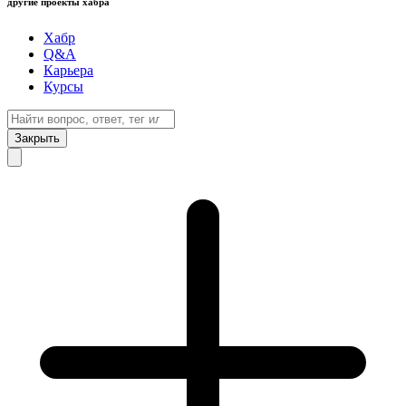
другие проекты хабра
Хабр
Q&A
Карьера
Курсы
Закрыть