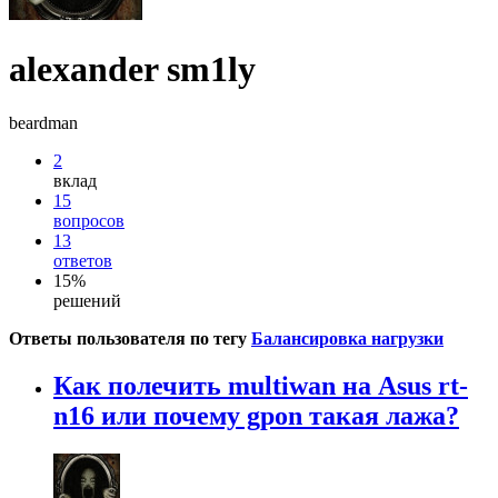
alexander sm1ly
beardman
2
вклад
15
вопросов
13
ответов
15%
решений
Ответы пользователя по тегу
Балансировка нагрузки
Как полечить multiwan на Asus rt-
n16 или почему gpon такая лажа?