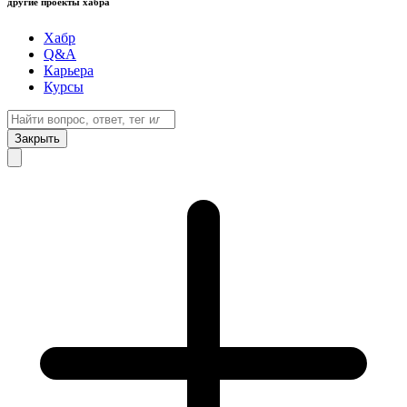
другие проекты хабра
Хабр
Q&A
Карьера
Курсы
Закрыть