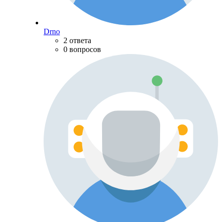
Drno
2 ответа
0 вопросов