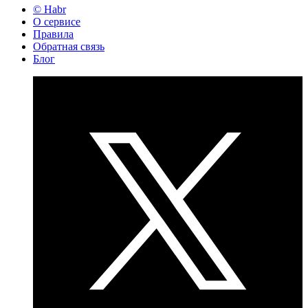
© Habr
О сервисе
Правила
Обратная связь
Блог