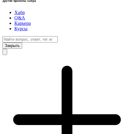
другие проекты хабра
Хабр
Q&A
Карьера
Курсы
Закрыть