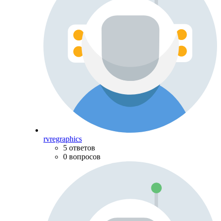
rvregraphics
5 ответов
0 вопросов