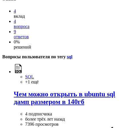
4
вклад
4
вопроса
9
ответов
0%
решений
Вопросы пользователя по тегу
sql
SQL
+1 ещё
Чем можно открыть в ubuntu sql
дамп размером в 140гб
4 подписчика
более трёх лет назад
7396 просмотров