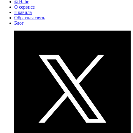
© Habr
О сервисе
Правила
Обратная связь
Блог