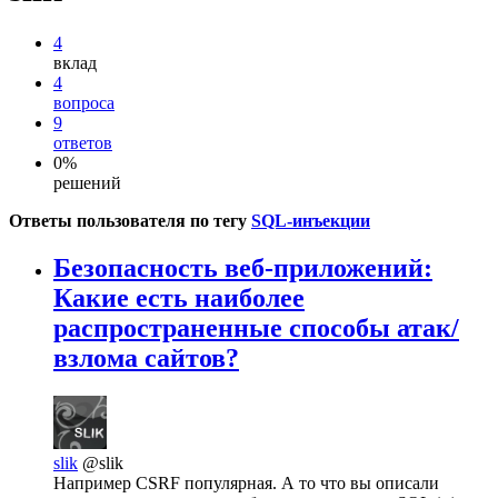
4
вклад
4
вопроса
9
ответов
0%
решений
Ответы пользователя по тегу
SQL-инъекции
Безопасность веб-приложений:
Какие есть наиболее
распространенные способы атак/
взлома сайтов?
slik
@slik
Например CSRF популярная. А то что вы описали