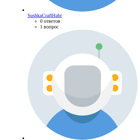
SushkaCraftHabr
0 ответов
1 вопрос