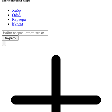
другие проекты хабра
Хабр
Q&A
Карьера
Курсы
Закрыть