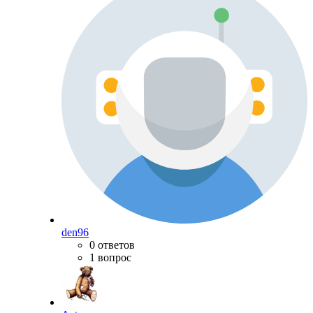
den96
0 ответов
1 вопрос