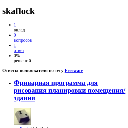
skaflock
1
вклад
0
вопросов
1
ответ
0%
решений
Ответы пользователя по тегу
Freeware
Фриварная программа для
рисования планировки помещения/
здания