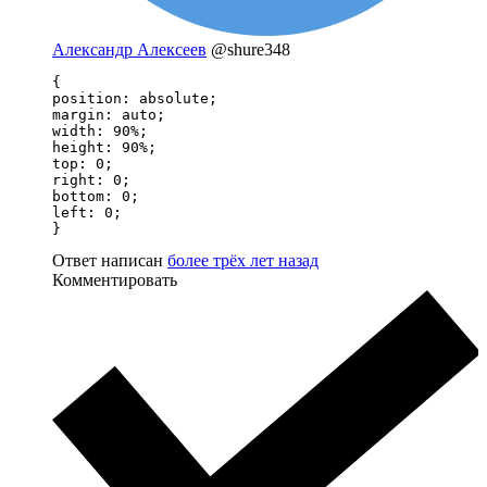
Александр Алексеев
@shure348
{

position: absolute;

margin: auto;

width: 90%;

height: 90%;

top: 0;

right: 0;

bottom: 0;

left: 0;

}
Ответ написан
более трёх лет назад
Комментировать