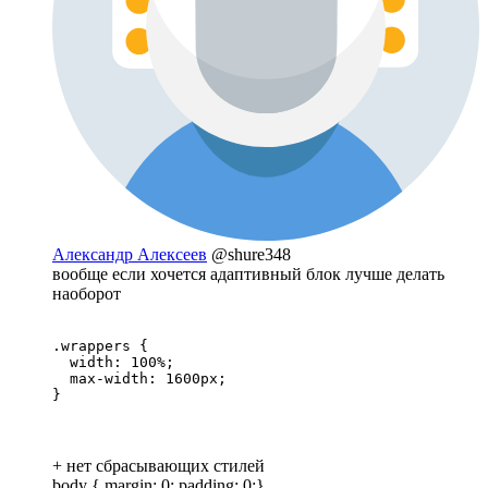
Александр Алексеев
@shure348
вообще если хочется адаптивный блок лучше делать
наоборот
.wrappers {

  width: 100%;

  max-width: 1600px;

}
+ нет сбрасывающих стилей
body { margin: 0; padding: 0;}