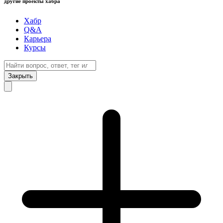
другие проекты хабра
Хабр
Q&A
Карьера
Курсы
Закрыть