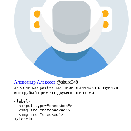
Александр Алексеев
@shure348
дык они как раз без плагинов отлично стилизуются
вот грубый пример с двумя картинками
<label>

  <input type="checkbox">

  <img src="notchecked">

  <img src="checked">

</label>