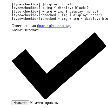
[type=checkbox] {display: none}

[type=checkbox] + img { display: block;}

[type=checkbox] + img + img { display: none;}

[type=checkbox]:checked + img { display: none;}

[type=checkbox]:checked + img + img { display: blo
Ответ написан
более трёх лет назад
Комментировать
Комментировать
Нравится