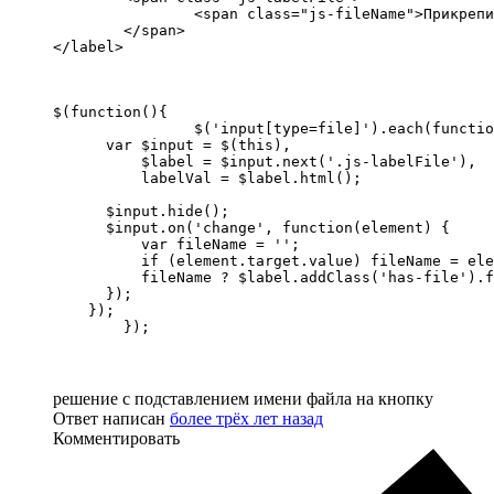
 		<span class="js-fileName">Прикрепить файл</span> 

 	</span> 

</label>
$(function(){

		$('input[type=file]').each(function() {

      var $input = $(this),

          $label = $input.next('.js-labelFile'),

          labelVal = $label.html();

      $input.hide();

      $input.on('change', function(element) {

          var fileName = '';

          if (element.target.value) fileName = ele
          fileName ? $label.addClass('has-file').f
      });

    });

	});
решение с подставлением имени файла на кнопку
Ответ написан
более трёх лет назад
Комментировать