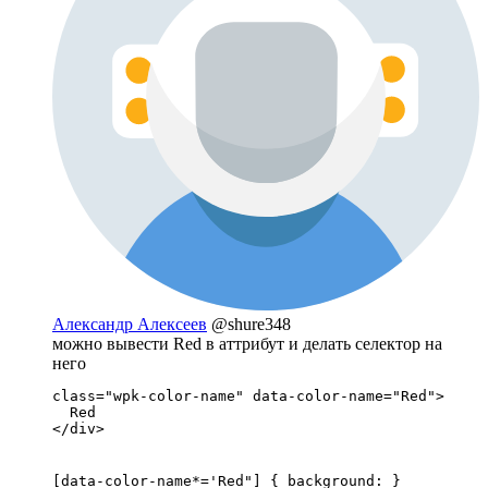
Александр Алексеев
@shure348
можно вывести Red в аттрибут и делать селектор на
него
class="wpk-color-name" data-color-name="Red">

  Red

</div>
[data-color-name*='Red"] { background: }