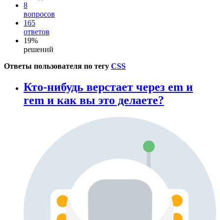
8
вопросов
165
ответов
19%
решений
Ответы пользователя по тегу
CSS
Кто-нибудь верстает через em и
rem и как вы это делаете?