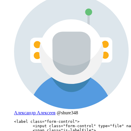
Александр Алексеев
@shure348
<label class="form-control"> 

	<input class="form-control" type="file" name="data[file]" placeholder="Прикрепите файл" >

 	<span class="js-labelFile"> 
