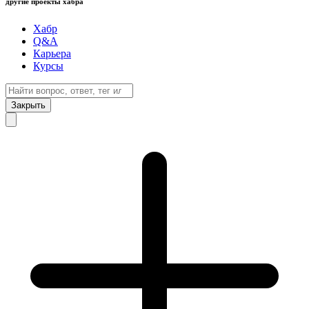
другие проекты хабра
Хабр
Q&A
Карьера
Курсы
Закрыть