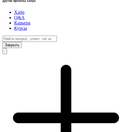
другие проекты хабра
Хабр
Q&A
Карьера
Курсы
Закрыть