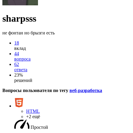
sharpsss
не фонтан но брызги есть
18
вклад
44
вопроса
62
ответа
23%
решений
Вопросы пользователя по тегу
веб-разработка
HTML
+2 ещё
Простой