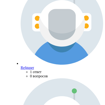
Refguser
1 ответ
0 вопросов