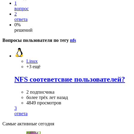
1
вопрос
2
ответа
0%
решений
Вопросы пользователя по тегу
nfs
Linux
+3 ещё
NFS соотеветсвие пользователей?
2 подписчика
более трёх лет назад
4849 просмотров
3
ответа
Самые активные сегодня