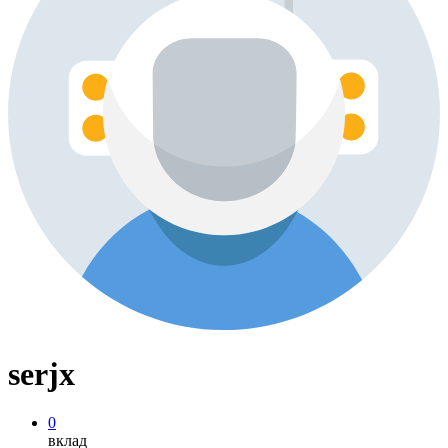
serjx
0
вклад