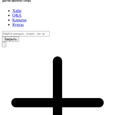
другие проекты хабра
Хабр
Q&A
Карьера
Курсы
Закрыть