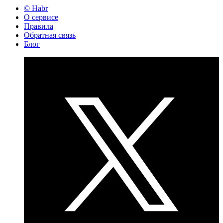
© Habr
О сервисе
Правила
Обратная связь
Блог