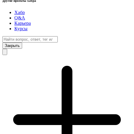
другие проекты хабра
Хабр
Q&A
Карьера
Курсы
Закрыть