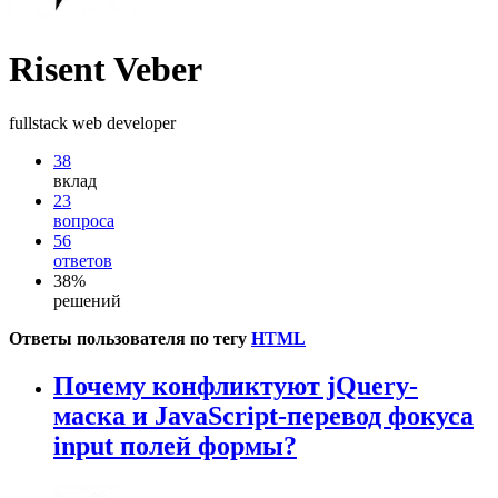
Risent Veber
fullstack web developer
38
вклад
23
вопроса
56
ответов
38%
решений
Ответы пользователя по тегу
HTML
Почему конфликтуют jQuery-
маска и JavaScript-перевод фокуса
input полей формы?