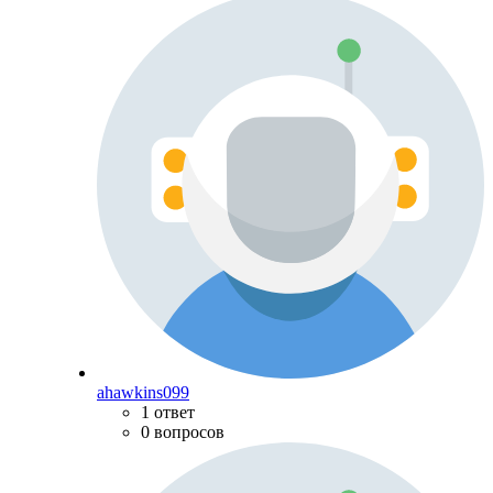
ahawkins099
1 ответ
0 вопросов