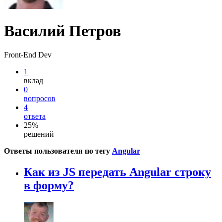
Василий Петров
Front-End Dev
1
вклад
0
вопросов
4
ответа
25%
решений
Ответы пользователя по тегу
Angular
Как из JS передать Angular строку
в форму?