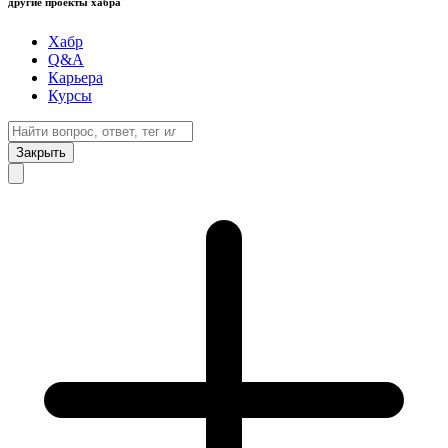
другие проекты хабра
Хабр
Q&A
Карьера
Курсы
Закрыть