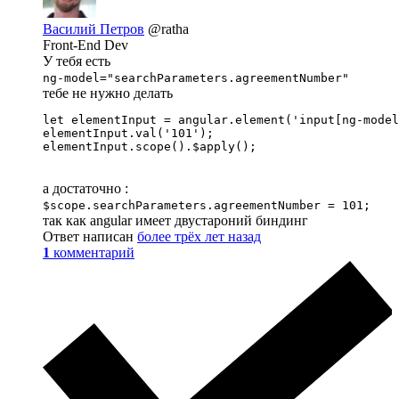
Василий Петров
@ratha
Front-End Dev
У тебя есть
ng-model="searchParameters.agreementNumber"
тебе не нужно делать
let elementInput = angular.element('input[ng-model
elementInput.val('101');

elementInput.scope().$apply();
а достаточно :
$scope.searchParameters.agreementNumber = 101;
так как angular имеет двустароний биндинг
Ответ написан
более трёх лет назад
1
комментарий