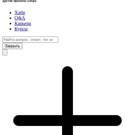
другие проекты хабра
Хабр
Q&A
Карьера
Курсы
Закрыть