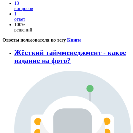
13
вопросов
1
ответ
100%
решений
Ответы пользователя по тегу
Книги
Жёсткий таймменеджмент - какое
издание на фото?