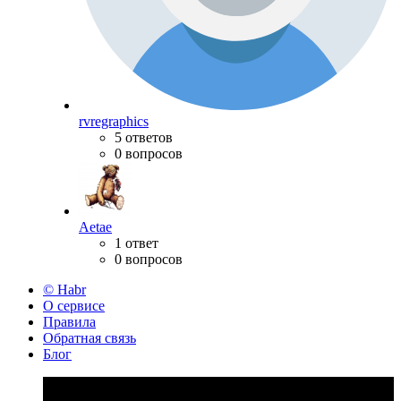
rvregraphics
5 ответов
0 вопросов
Aetae
1 ответ
0 вопросов
© Habr
О сервисе
Правила
Обратная связь
Блог