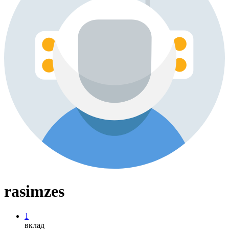
rasimzes
1
вклад