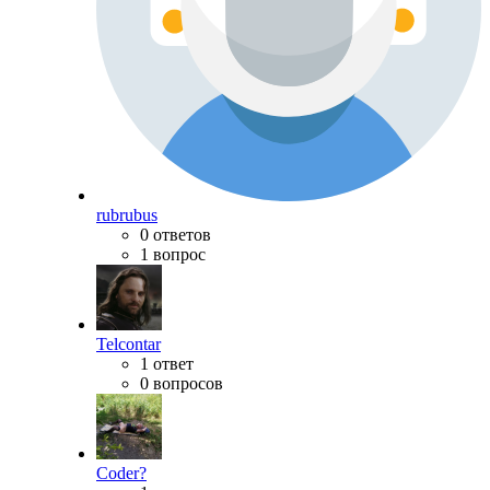
rubrubus
0 ответов
1 вопрос
Telcontar
1 ответ
0 вопросов
Coder?