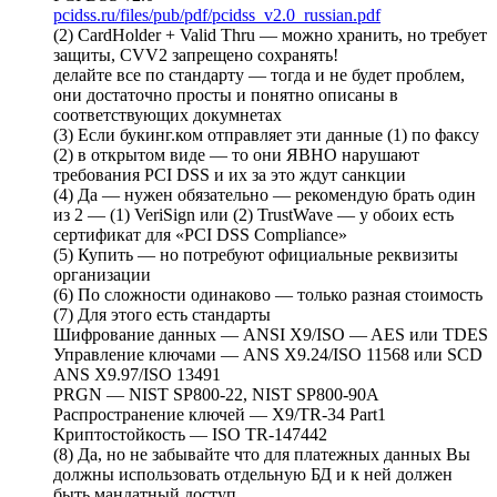
pcidss.ru/files/pub/pdf/pcidss_v2.0_russian.pdf
(2) CardHolder + Valid Thru — можно хранить, но требует
защиты, CVV2 запрещено сохранять!
делайте все по стандарту — тогда и не будет проблем,
они достаточно просты и понятно описаны в
соответствующих докумнетах
(3) Если букинг.ком отправляет эти данные (1) по факсу
(2) в открытом виде — то они ЯВНО нарушают
требования PCI DSS и их за это ждут санкции
(4) Да — нужен обязательно — рекомендую брать один
из 2 — (1) VeriSign или (2) TrustWave — у обоих есть
сертификат для «PCI DSS Compliance»
(5) Купить — но потребуют официальные реквизиты
организации
(6) По сложности одинаково — только разная стоимость
(7) Для этого есть стандарты
Шифрование данных — ANSI X9/ISO — AES или TDES
Управление ключами — ANS X9.24/ISO 11568 или SCD
ANS X9.97/ISO 13491
PRGN — NIST SP800-22, NIST SP800-90A
Распространение ключей — X9/TR-34 Part1
Криптостойкость — ISO TR-147442
(8) Да, но не забывайте что для платежных данных Вы
должны использовать отдельную БД и к ней должен
быть мандатный доступ