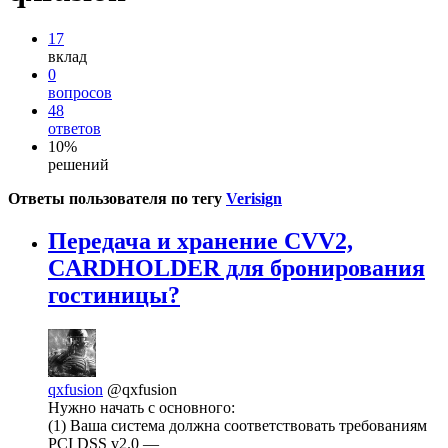
17
вклад
0
вопросов
48
ответов
10%
решений
Ответы пользователя по тегу
Verisign
Передача и хранение CVV2,
CARDHOLDER для бронирования
гостиницы?
qxfusion
@qxfusion
Нужно начать с основного:
(1) Ваша система должна соответствовать требованиям
PCI DSS v2.0 —