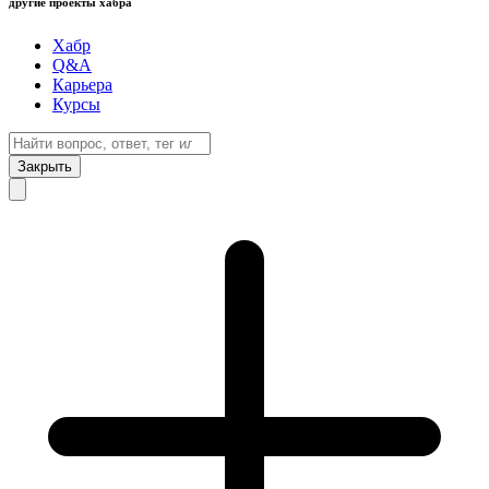
другие проекты хабра
Хабр
Q&A
Карьера
Курсы
Закрыть