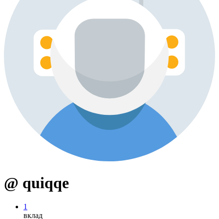
@ quiqqe
1
вклад