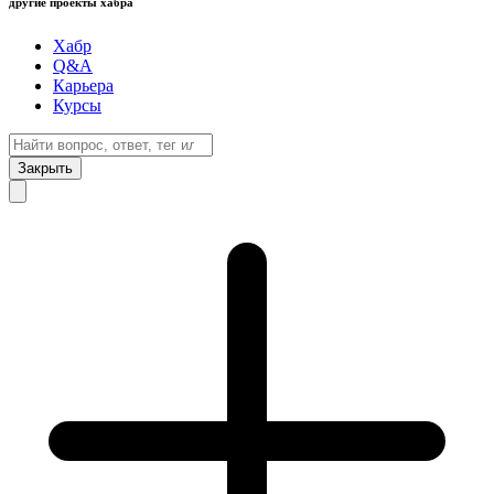
другие проекты хабра
Хабр
Q&A
Карьера
Курсы
Закрыть