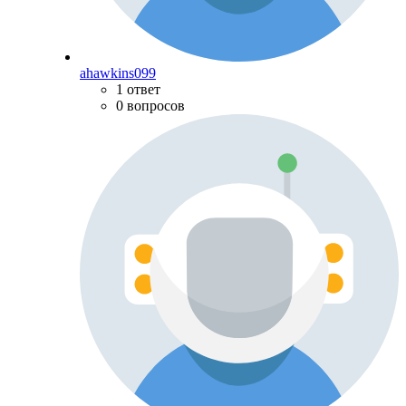
ahawkins099
1 ответ
0 вопросов