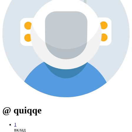
@ quiqqe
1
вклад