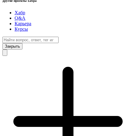
другие проекты хабра
Хабр
Q&A
Карьера
Курсы
Закрыть