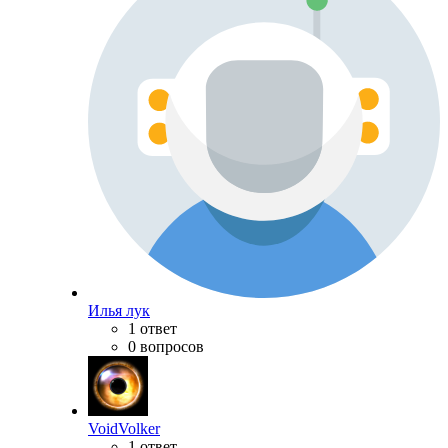
Илья лук
1 ответ
0 вопросов
VoidVolker
1 ответ