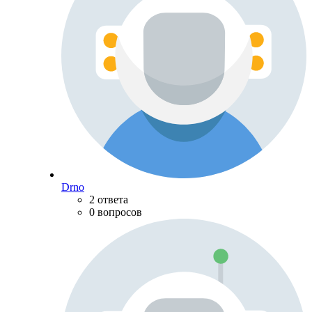
Drno
2 ответа
0 вопросов