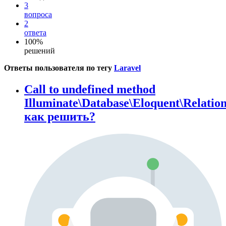
3
вопроса
2
ответа
100%
решений
Ответы пользователя по тегу
Laravel
Call to undefined method
Illuminate\Database\Eloquent\Relatio
как решить?