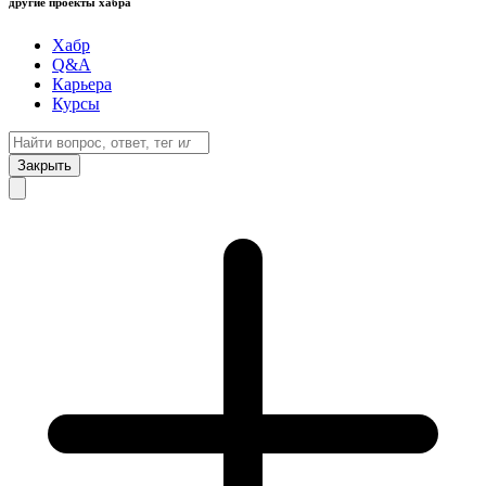
другие проекты хабра
Хабр
Q&A
Карьера
Курсы
Закрыть