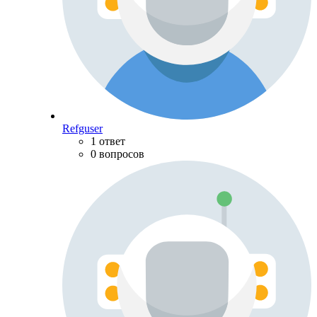
Refguser
1 ответ
0 вопросов