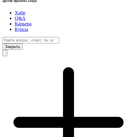
другие проекты хабра
Хабр
Q&A
Карьера
Курсы
Закрыть