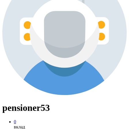
pensioner53
0
вклад