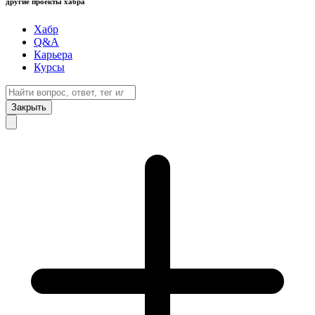
другие проекты хабра
Хабр
Q&A
Карьера
Курсы
Закрыть