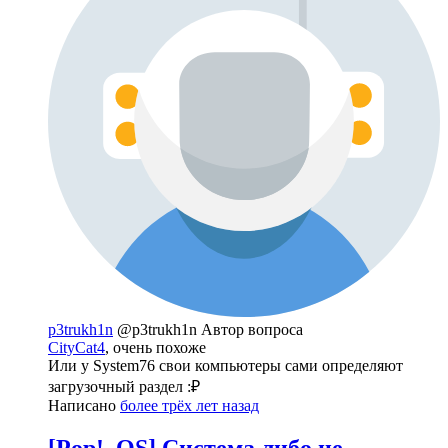
p3trukh1n
@p3trukh1n
Автор вопроса
CityCat4
, очень похоже
Или у System76 свои компьютеры сами определяют
загрузочный раздел :₽
Написано
более трёх лет назад
[Pop!_OS] Система либо не