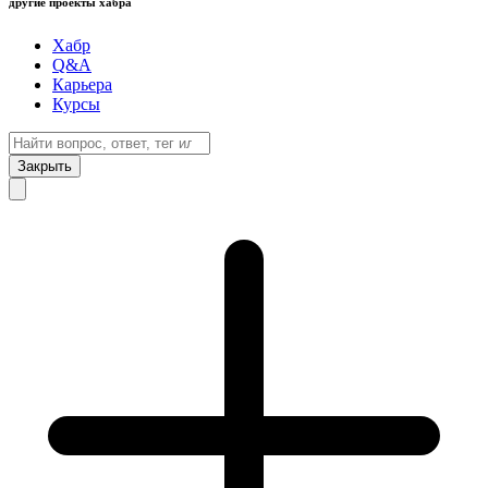
другие проекты хабра
Хабр
Q&A
Карьера
Курсы
Закрыть