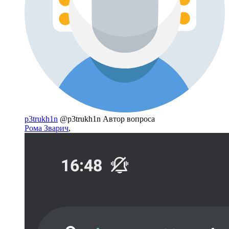
p3trukh1n
@p3trukh1n
Автор вопроса
Рома Зварич
,