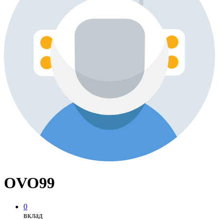
OVO99
0
вклад