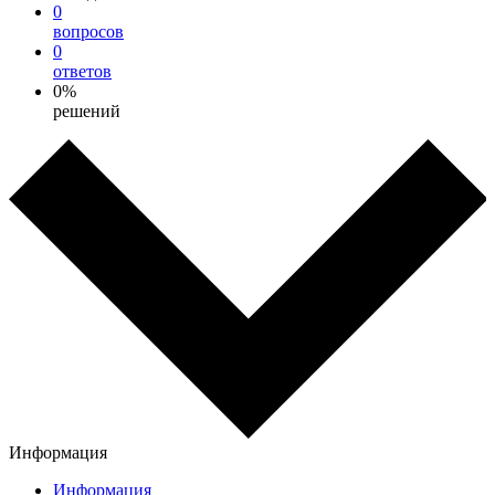
0
вопросов
0
ответов
0%
решений
Информация
Информация