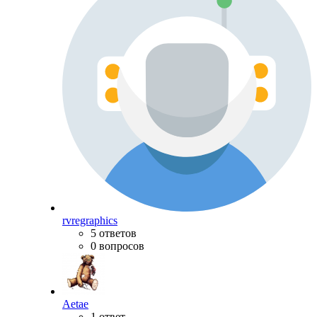
rvregraphics
5 ответов
0 вопросов
Aetae
1 ответ