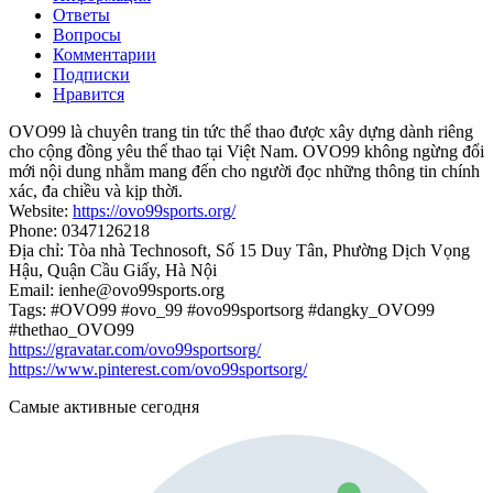
Ответы
Вопросы
Комментарии
Подписки
Нравится
OVO99 là chuyên trang tin tức thể thao được xây dựng dành riêng
cho cộng đồng yêu thể thao tại Việt Nam. OVO99 không ngừng đổi
mới nội dung nhằm mang đến cho người đọc những thông tin chính
xác, đa chiều và kịp thời.
Website:
https://ovo99sports.org/
Phone: 0347126218
Địa chỉ: Tòa nhà Technosoft, Số 15 Duy Tân, Phường Dịch Vọng
Hậu, Quận Cầu Giấy, Hà Nội
Email: ienhe@ovo99sports.org
Tags: #OVO99 #ovo_99 #ovo99sportsorg #dangky_OVO99
#thethao_OVO99
https://gravatar.com/ovo99sportsorg/
https://www.pinterest.com/ovo99sportsorg/
Самые активные сегодня