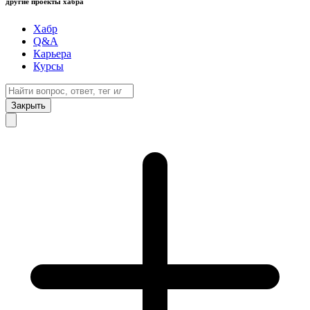
другие проекты хабра
Хабр
Q&A
Карьера
Курсы
Закрыть