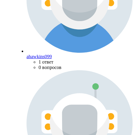
ahawkins099
1 ответ
0 вопросов