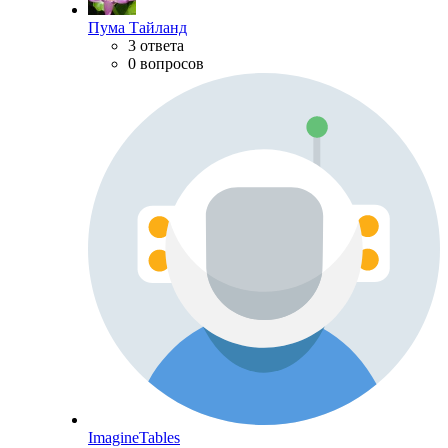
Пума Тайланд
3 ответа
0 вопросов
ImagineTables