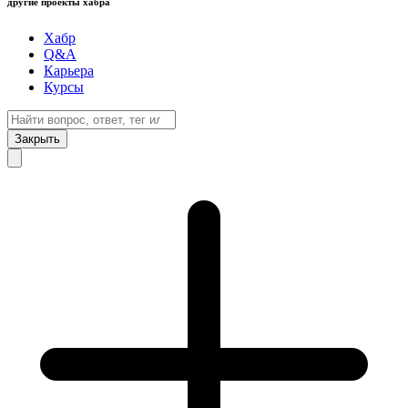
другие проекты хабра
Хабр
Q&A
Карьера
Курсы
Закрыть