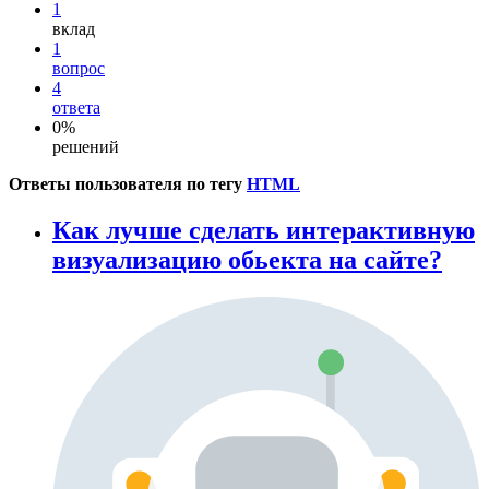
1
вклад
1
вопрос
4
ответа
0%
решений
Ответы пользователя по тегу
HTML
Как лучше сделать интерактивную
визуализацию обьекта на сайте?