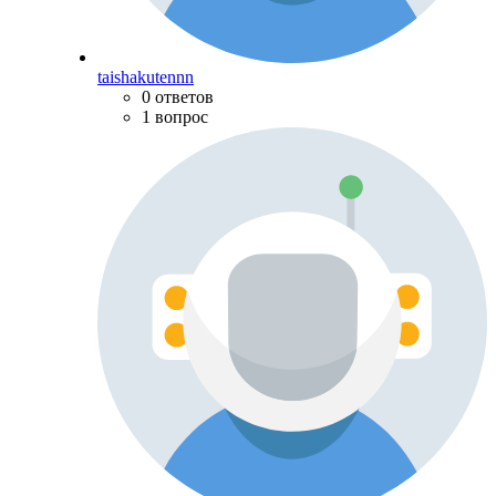
taishakutennn
0 ответов
1 вопрос