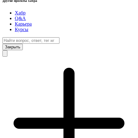
другие проекты хабра
Хабр
Q&A
Карьера
Курсы
Закрыть