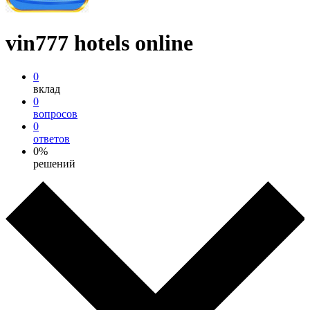
vin777 hotels online
0
вклад
0
вопросов
0
ответов
0%
решений