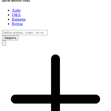
другие проекты хабра
Хабр
Q&A
Карьера
Курсы
Закрыть