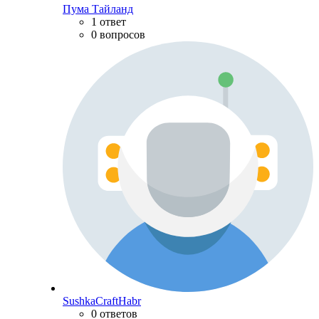
Пума Тайланд
1 ответ
0 вопросов
SushkaCraftHabr
0 ответов