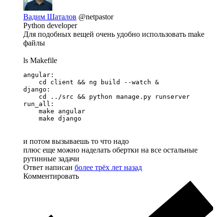
Вадим Шаталов
@netpastor
Python developer
Для подобных вещей очень удобно использовать make
файлы
ls Makefile
angular:

    cd client && ng build --watch &

django:

    cd ../src && python manage.py runserver 

run_all:

    make angular

    make django
и потом вызываешь то что надо
плюс еще можно наделать обертки на все остальные
рутинные задачи
Ответ написан
более трёх лет назад
Комментировать