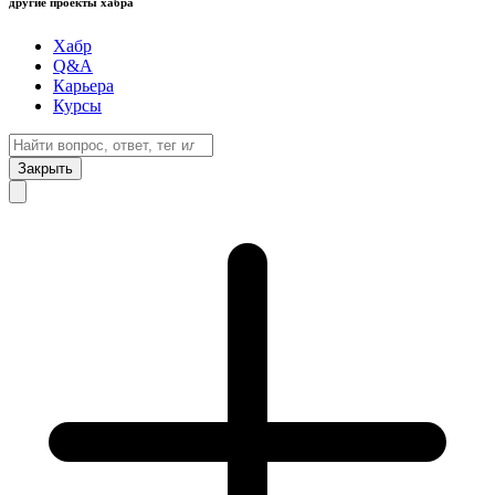
другие проекты хабра
Хабр
Q&A
Карьера
Курсы
Закрыть