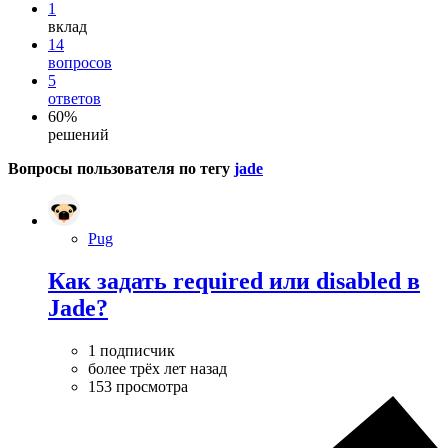
1
вклад
14
вопросов
5
ответов
60%
решений
Вопросы пользователя по тегу
jade
Pug
Как задать required или disabled в
Jade?
1 подписчик
более трёх лет назад
153 просмотра