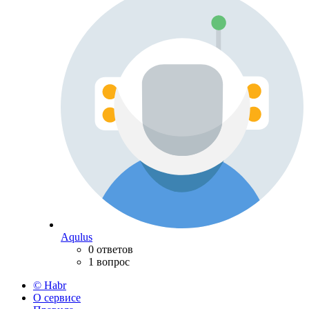
Aqulus
0 ответов
1 вопрос
© Habr
О сервисе