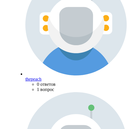
thepeach
0 ответов
1 вопрос