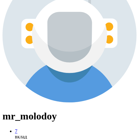
mr_molodoy
7
вклад