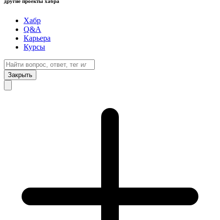
другие проекты хабра
Хабр
Q&A
Карьера
Курсы
Закрыть