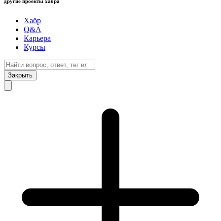
другие проекты хабра
Хабр
Q&A
Карьера
Курсы
Закрыть