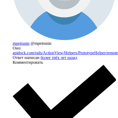
mpetrunin
@mpetrunin
Оно:
apidock.com/rails/ActionView/Helpers/PrototypeHelper/remote
Ответ написан
более трёх лет назад
Комментировать