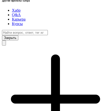
другие проекты хабра
Хабр
Q&A
Карьера
Курсы
Закрыть