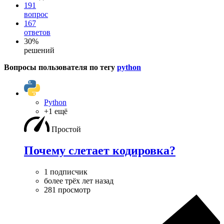
191
вопрос
167
ответов
30%
решений
Вопросы пользователя по тегу
python
Python
+1 ещё
Простой
Почему слетает кодировка?
1 подписчик
более трёх лет назад
281 просмотр