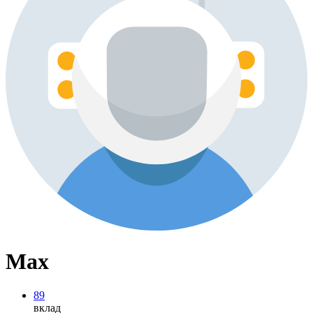
Max
89
вклад