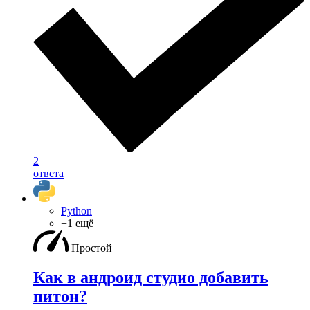
2
ответа
Python
+1 ещё
Простой
Как в андроид студио добавить
питон?