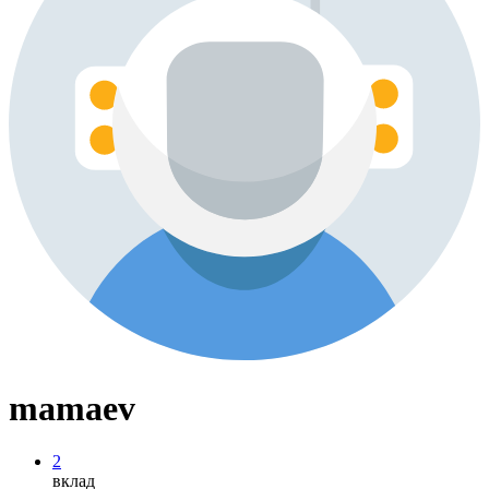
mamaev
2
вклад