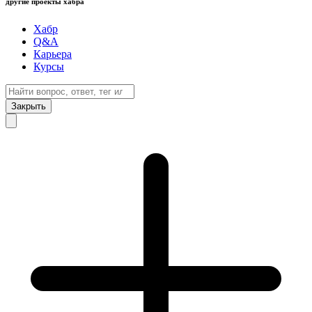
другие проекты хабра
Хабр
Q&A
Карьера
Курсы
Закрыть