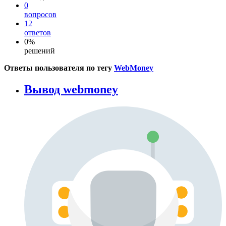
0
вопросов
12
ответов
0%
решений
Ответы пользователя по тегу
WebMoney
Вывод webmoney