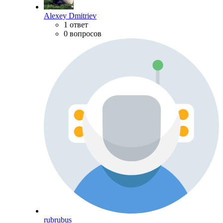
Alexey Dmitriev
1 ответ
0 вопросов
rubrubus