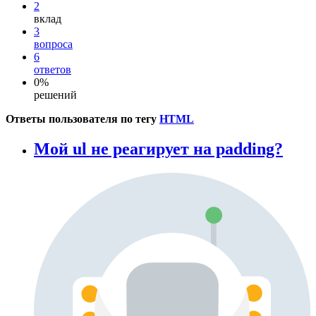
2
вклад
3
вопроса
6
ответов
0%
решений
Ответы пользователя по тегу
HTML
Moй ul не реагирует на padding?