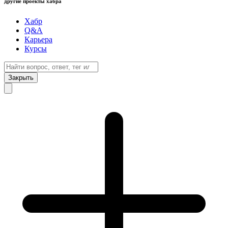
другие проекты хабра
Хабр
Q&A
Карьера
Курсы
Закрыть