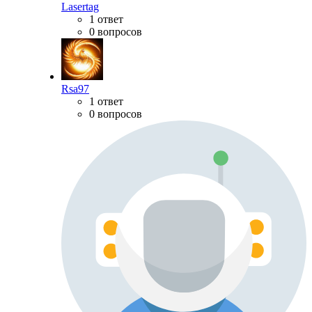
Lasertag
1 ответ
0 вопросов
Rsa97
1 ответ
0 вопросов