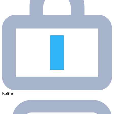
Войти