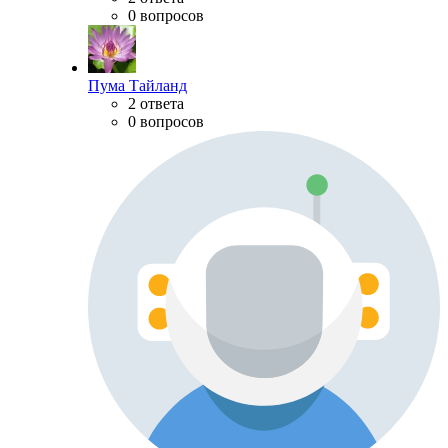
0 вопросов
Пума Тайланд
2 ответа
0 вопросов