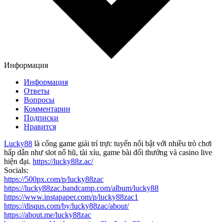
Информация
Информация
Ответы
Вопросы
Комментарии
Подписки
Нравится
Lucky88
là cổng game giải trí trực tuyến nổi bật với nhiều trò chơi
hấp dẫn như slot nổ hũ, tài xỉu, game bài đổi thưởng và casino live
hiện đại.
https://lucky88z.ac/
Socials:
https://500px.com/p/lucky88zac
https://lucky88zac.bandcamp.com/album/lucky88
https://www.instapaper.com/p/lucky88zac1
https://disqus.com/by/lucky88zac/about/
https://about.me/lucky88zac