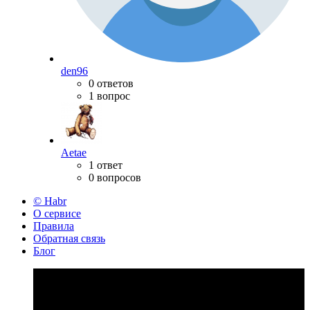
den96
0 ответов
1 вопрос
Aetae
1 ответ
0 вопросов
© Habr
О сервисе
Правила
Обратная связь
Блог