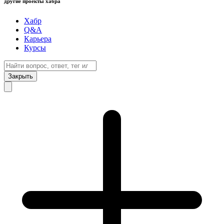
другие проекты хабра
Хабр
Q&A
Карьера
Курсы
Закрыть