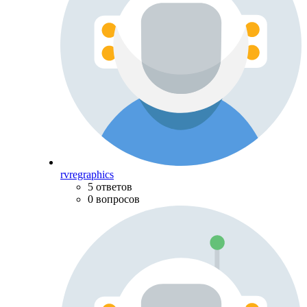
rvregraphics
5 ответов
0 вопросов